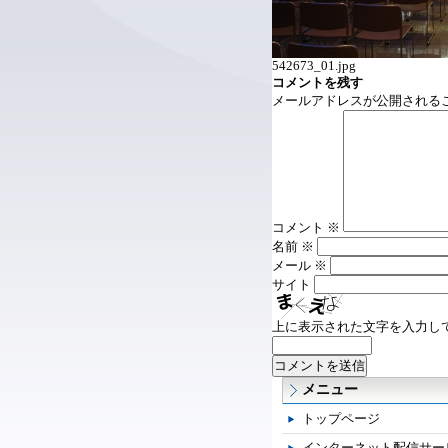
542673_01.jpg
コメントを残す
メールアドレスが公開される
コメント
※
名前
※
メール
※
サイト
上に表示された文字を入力し
メニュー
トップページ
インターネット配信サー