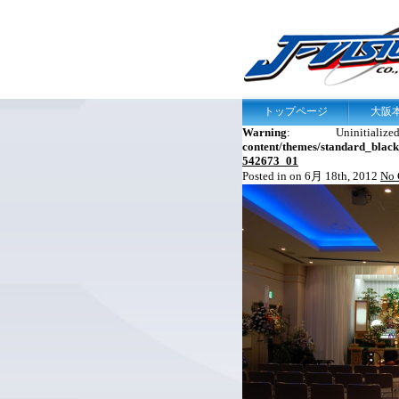
トップページ
大阪
Warning
: Uniniti
content/themes/standard_blac
542673_01
Posted in on 6月 18th, 2012
No 