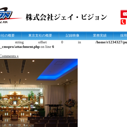
本社の概要
東京支社の概要
記録映像
業務実績
採用
alized string offset 0 in
/home/r1234327/pub
k_cmspro/attachment.php
on line
6
Comments »